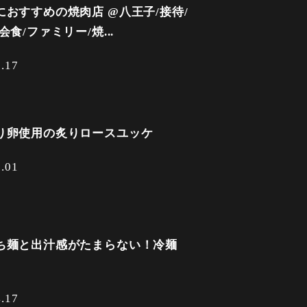
におすすめの焼肉店 @八王子/接待/
会食/ファミリー/焼...
5.17
り卵使用の炙りロースユッケ
5.01
ち麺と出汁感がたまらない！冷麺
4.17