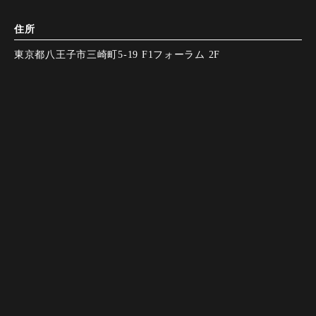
住所
東京都八王子市三崎町5-19 F1フォーラム 2F
アクセス
JR東日本 八王子駅 北口 徒歩4分
Instagram
Instagram
LINE
LINE
電話する
電話する
予約する
予約する
京王線 京王八王子駅 西口 徒歩6分
営業時間
17:00〜23:00（L.O. 22:00）
定休日
無休
決済方法