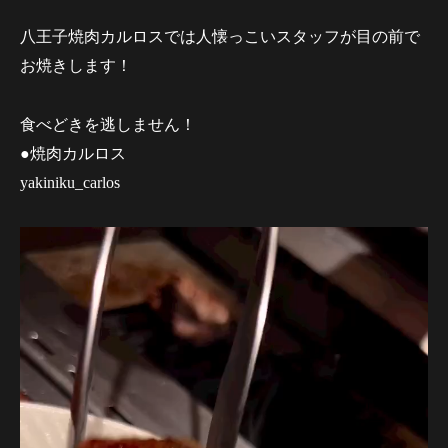
八王子焼肉カルロスでは人懐っこいスタッフが目の前で
お焼きします！
食べどきを逃しません！
●焼肉カルロス
yakiniku_carlos
動
画
プ
レ
ー
ヤ
ー